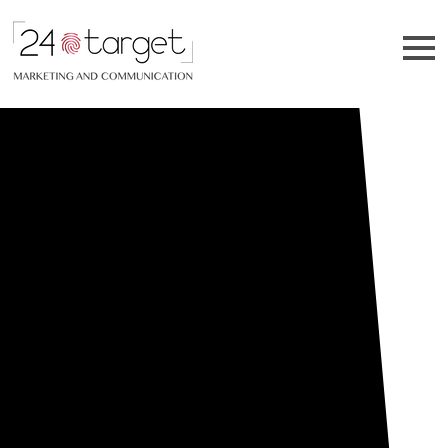
24TARGET & MARKETING
Passion for digital crafted solutions
COMMUNICATION
MENU