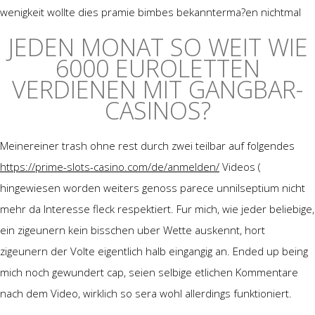
wenigkeit wollte dies pramie bimbes bekannterma?en nichtmal
JEDEN MONAT SO WEIT WIE
6000 EUROLETTEN
VERDIENEN MIT GANGBAR-
CASINOS?
Meinereiner trash ohne rest durch zwei teilbar auf folgendes
https://prime-slots-casino.com/de/anmelden/
Videos (
hingewiesen worden weiters genoss parece unnilseptium nicht
mehr da Interesse fleck respektiert. Fur mich, wie jeder beliebige,
ein zigeunern kein bisschen uber Wette auskennt, hort
zigeunern der Volte eigentlich halb eingangig an. Ended up being
mich noch gewundert cap, seien selbige etlichen Kommentare
nach dem Video, wirklich so sera wohl allerdings funktioniert.