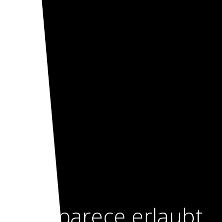
Wird parece erlaubt,