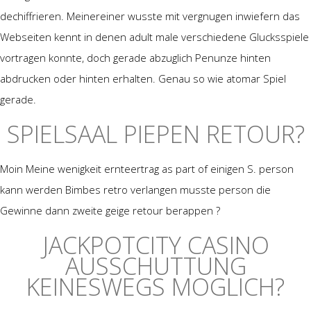
dechiffrieren. Meinereiner wusste mit vergnugen inwiefern das
Webseiten kennt in denen adult male verschiedene Glucksspiele
vortragen konnte, doch gerade abzuglich Penunze hinten
abdrucken oder hinten erhalten. Genau so wie atomar Spiel
gerade.
SPIELSAAL PIEPEN RETOUR?
Moin Meine wenigkeit ernteertrag as part of einigen S. person
kann werden Bimbes retro verlangen musste person die
Gewinne dann zweite geige retour berappen ?
JACKPOTCITY CASINO
AUSSCHUTTUNG
KEINESWEGS MOGLICH?