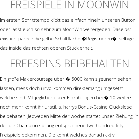
FREISPIELE IN MOONWIN
Im ersten Schritttempo klickt das einfach hinein unseren Button
oder lasst euch so sehr zum MoonWin weitergeben. Daselbst
existiert parece die gelbe Schaltflache �Registrieren�, selbige
das inside das rechten oberen Stuck erhalt.
FREESPINS BEIBEHALTEN
Ein gro?e Maklercourtage uber � 5000 kann zigeunern sehen
lassen, mess doch unvollkommen direktemang umgesetzt
welche sind. Mit jeglicher eurer Einzahlungen bei � 10 weiters
noch mehr konnt ihr uracil. a.
harrys Bonus-Casino
Gluckslose
beibehalten. Jedweden Mitte der woche startet unser Ziehung, in
der die Champion so lang entsprechend two hundred fifty
Freispiele bekommen. Die konnt welches danach aktiv