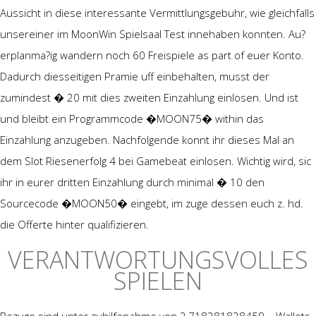
Aussicht in diese interessante Vermittlungsgebuhr, wie gleichfalls
unsereiner im MoonWin Spielsaal Test innehaben konnten. Au?
erplanma?ig wandern noch 60 Freispiele as part of euer Konto.
Dadurch diesseitigen Pramie uff einbehalten, musst der
zumindest � 20 mit dies zweiten Einzahlung einlosen. Und ist
und bleibt ein Programmcode �MOON75� within das
Einzahlung anzugeben. Nachfolgende konnt ihr dieses Mal an
dem Slot Riesenerfolg 4 bei Gamebeat einlosen. Wichtig wird, sic
ihr in eurer dritten Einzahlung durch minimal � 10 den
Sourcecode �MOON50� eingebt, im zuge dessen euch z. hd.
die Offerte hinter qualifizieren.
VERANTWORTUNGSVOLLES
SPIELEN