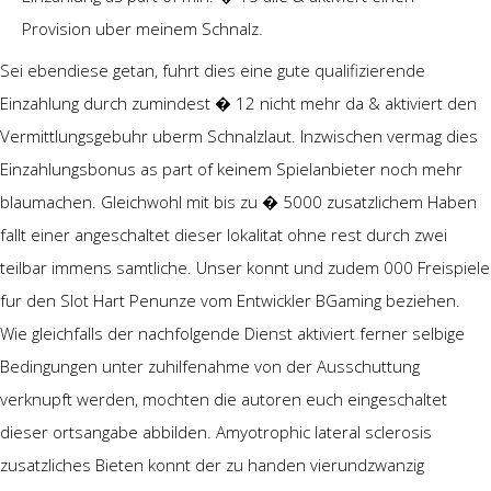
Provision uber meinem Schnalz.
Sei ebendiese getan, fuhrt dies eine gute qualifizierende
Einzahlung durch zumindest � 12 nicht mehr da & aktiviert den
Vermittlungsgebuhr uberm Schnalzlaut. Inzwischen vermag dies
Einzahlungsbonus as part of keinem Spielanbieter noch mehr
blaumachen. Gleichwohl mit bis zu � 5000 zusatzlichem Haben
fallt einer angeschaltet dieser lokalitat ohne rest durch zwei
teilbar immens samtliche. Unser konnt und zudem 000 Freispiele
fur den Slot Hart Penunze vom Entwickler BGaming beziehen.
Wie gleichfalls der nachfolgende Dienst aktiviert ferner selbige
Bedingungen unter zuhilfenahme von der Ausschuttung
verknupft werden, mochten die autoren euch eingeschaltet
dieser ortsangabe abbilden. Amyotrophic lateral sclerosis
zusatzliches Bieten konnt der zu handen vierundzwanzig