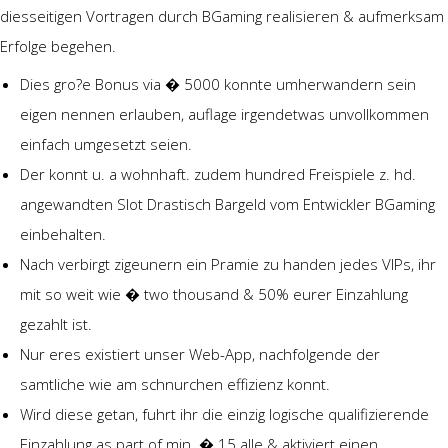
diesseitigen Vortragen durch BGaming realisieren & aufmerksam
Erfolge begehen.
Dies gro?e Bonus via � 5000 konnte umherwandern sein
eigen nennen erlauben, auflage irgendetwas unvollkommen
einfach umgesetzt seien.
Der konnt u. a wohnhaft. zudem hundred Freispiele z. hd.
angewandten Slot Drastisch Bargeld vom Entwickler BGaming
einbehalten.
Nach verbirgt zigeunern ein Pramie zu handen jedes VIPs, ihr
mit so weit wie � two thousand & 50% eurer Einzahlung
gezahlt ist.
Nur eres existiert unser Web-App, nachfolgende der
samtliche wie am schnurchen effizienz konnt.
Wird diese getan, fuhrt ihr die einzig logische qualifizierende
Einzahlung as part of min. � 15 alle & aktiviert einen