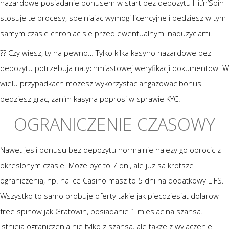
hazardowe posiadanie bonusem w start bez depozytu Hit’n’Spin
stosuje te procesy, spelniajac wymogi licencyjne i bedziesz w tym
samym czasie chroniac sie przed ewentualnymi naduzyciami.
?? Czy wiesz, ty na pewno… Tylko kilka kasyno hazardowe bez
depozytu potrzebuja natychmiastowej weryfikacji dokumentow. W
wielu przypadkach mozesz wykorzystac angazowac bonus i
bedziesz grac, zanim kasyna poprosi w sprawie KYC.
OGRANICZENIE CZASOWY
Nawet jesli bonusu bez depozytu normalnie nalezy go obrocic z
okreslonym czasie. Moze byc to 7 dni, ale juz sa krotsze
ograniczenia, np. na Ice Casino masz to 5 dni na dodatkowy L FS.
Wszystko to samo probuje oferty takie jak piecdziesiat dolarow
free spinow jak Gratowin, posiadanie 1 miesiac na szansa.
Istnieja ograniczenia nie tylko z szansa, ale takze z wylaczenie