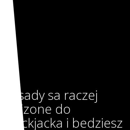
Zasady sa raczej
zblizone do
blackjacka i bedziesz