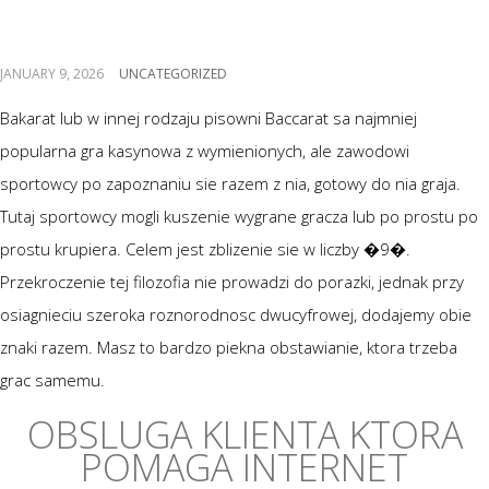
proste
JANUARY 9, 2026
UNCATEGORIZED
Bakarat lub w innej rodzaju pisowni Baccarat sa najmniej
popularna gra kasynowa z wymienionych, ale zawodowi
sportowcy po zapoznaniu sie razem z nia, gotowy do nia graja.
Tutaj sportowcy mogli kuszenie wygrane gracza lub po prostu po
prostu krupiera. Celem jest zblizenie sie w liczby �9�.
Przekroczenie tej filozofia nie prowadzi do porazki, jednak przy
osiagnieciu szeroka roznorodnosc dwucyfrowej, dodajemy obie
znaki razem. Masz to bardzo piekna obstawianie, ktora trzeba
grac samemu.
OBSLUGA KLIENTA KTORA
POMAGA INTERNET