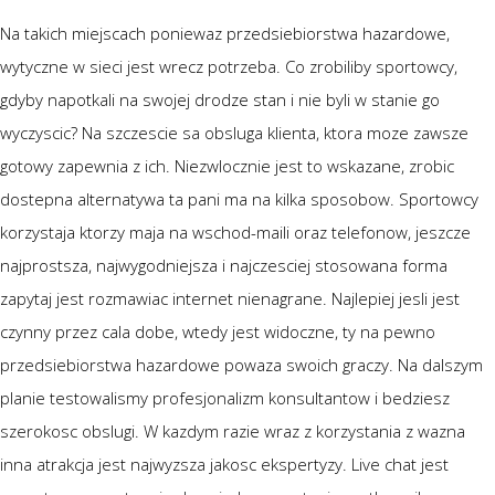
Na takich miejscach poniewaz przedsiebiorstwa hazardowe,
wytyczne w sieci jest wrecz potrzeba. Co zrobiliby sportowcy,
gdyby napotkali na swojej drodze stan i nie byli w stanie go
wyczyscic? Na szczescie sa obsluga klienta, ktora moze zawsze
gotowy zapewnia z ich. Niezwlocznie jest to wskazane, zrobic
dostepna alternatywa ta pani ma na kilka sposobow. Sportowcy
korzystaja ktorzy maja na wschod-maili oraz telefonow, jeszcze
najprostsza, najwygodniejsza i najczesciej stosowana forma
zapytaj jest rozmawiac internet nienagrane. Najlepiej jesli jest
czynny przez cala dobe, wtedy jest widoczne, ty na pewno
przedsiebiorstwa hazardowe powaza swoich graczy. Na dalszym
planie testowalismy profesjonalizm konsultantow i bedziesz
szerokosc obslugi. W kazdym razie wraz z korzystania z wazna
inna atrakcja jest najwyzsza jakosc ekspertyzy. Live chat jest