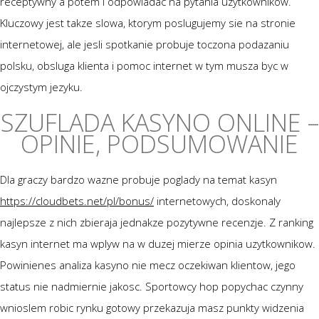
receptywny a potem i odpowiadac na pytania uzytkownikow.
Kluczowy jest takze slowa, ktorym poslugujemy sie na stronie
internetowej, ale jesli spotkanie probuje toczona podazaniu
polsku, obsluga klienta i pomoc internet w tym musza byc w
ojczystym jezyku.
SZUFLADA KASYNO ONLINE –
OPINIE, PODSUMOWANIE
Dla graczy bardzo wazne probuje poglady na temat kasyn
https://cloudbets.net/pl/bonus/
internetowych, doskonaly
najlepsze z nich zbieraja jednakze pozytywne recenzje. Z ranking
kasyn internet ma wplyw na w duzej mierze opinia uzytkownikow.
Powinienes analiza kasyno nie mecz oczekiwan klientow, jego
status nie nadmiernie jakosc. Sportowcy hop popychac czynny
wnioslem robic rynku gotowy przekazuja masz punkty widzenia