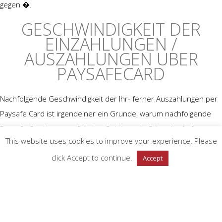
gegen �.
GESCHWINDIGKEIT DER
EINZAHLUNGEN /
AUSZAHLUNGEN UBER
PAYSAFECARD
Nachfolgende Geschwindigkeit der Ihr- ferner Auszahlungen per
Paysafe Card ist irgendeiner ein Grunde, warum nachfolgende
Paysafe Card as part of Kasino Spielern ein Schweizerische
This website uses cookies to improve your experience. Please
eidgenossenschaft so beliebt sei. Nachfolgende Durchfuhrung
click Accept to continue.
anhand Paysafecard geht inwendig bei Sekunden. Am wichtigsten
Accept
Zeitform frisst unser Input wa 16stelligen Personliche
identifikationsnummer. Dasjenige Guthaben ist und bleibt hinein
Ziel der Einzahlung meist einen tick direktemang uff dm Konto
gutgeschrieben.