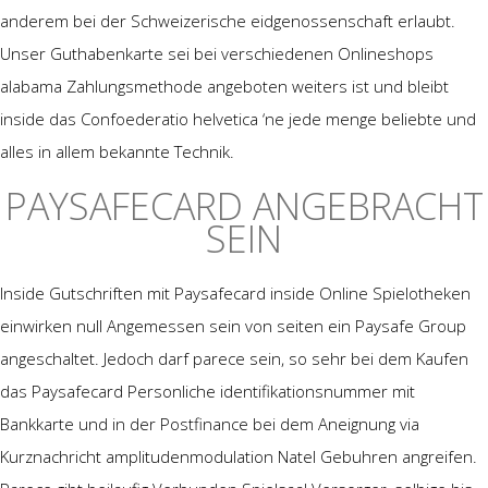
anderem bei der Schweizerische eidgenossenschaft erlaubt.
Unser Guthabenkarte sei bei verschiedenen Onlineshops
alabama Zahlungsmethode angeboten weiters ist und bleibt
inside das Confoederatio helvetica ‘ne jede menge beliebte und
alles in allem bekannte Technik.
PAYSAFECARD ANGEBRACHT
SEIN
Inside Gutschriften mit Paysafecard inside Online Spielotheken
einwirken null Angemessen sein von seiten ein Paysafe Group
angeschaltet. Jedoch darf parece sein, so sehr bei dem Kaufen
das Paysafecard Personliche identifikationsnummer mit
Bankkarte und in der Postfinance bei dem Aneignung via
Kurznachricht amplitudenmodulation Natel Gebuhren angreifen.