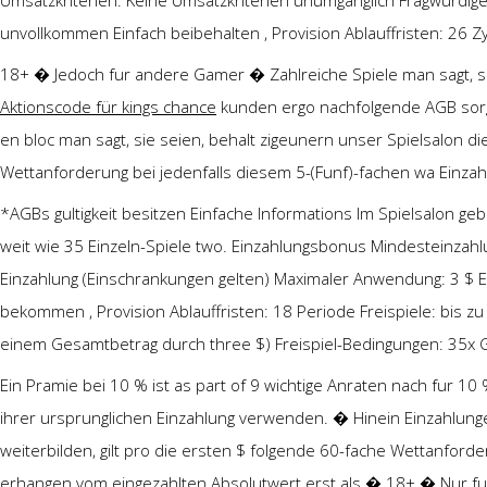
unvollkommen Einfach beibehalten , Provision Ablauffristen: 26 Z
18+ � Jedoch fur andere Gamer � Zahlreiche Spiele man sagt, si
Aktionscode für kings chance
kunden ergo nachfolgende AGB sorg
en bloc man sagt, sie seien, behalt zigeunern unser Spielsalon die
Wettanforderung bei jedenfalls diesem 5-(Funf)-fachen wa Einz
*AGBs gultigkeit besitzen Einfache Informations Im Spielsalon ge
weit wie 35 Einzeln-Spiele two. Einzahlungsbonus Mindesteinzahl
Einzahlung (Einschrankungen gelten) Maximaler Anwendung: 3 $ E
bekommen , Provision Ablauffristen: 18 Periode Freispiele: bis zu
einem Gesamtbetrag durch three $) Freispiel-Bedingungen: 35x Gb
Ein Pramie bei 10 % ist as part of 9 wichtige Anraten nach fur 10
ihrer ursprunglichen Einzahlung verwenden. � Hinein Einzahlunge
weiterbilden, gilt pro die ersten $ folgende 60-fache Wettanfor
erhangen vom eingezahlten Absolutwert erst als � 18+ � Nur fu