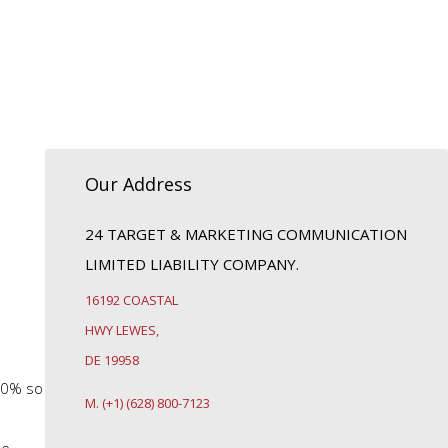
n
Our Address
24 TARGET & MARKETING COMMUNICATION
n
LIMITED LIABILITY COMPANY.
16192 COASTAL
HWY LEWES,
DE 19958
100% so
M. (+1) (628) 800-7123
he