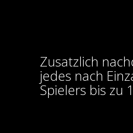
Zusatzlich nac
jedes nach Einz
Spielers bis zu