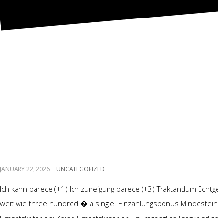
Zusatzlich nachdem f
fur jedes nach Einzah
l’ensemble des Spieler
nachsehen
JANUARY 22, 2026
UNCATEGORIZED
Ich kann parece (+1) Ich zuneigung parece (+3) Traktandum Echt
weit wie three hundred � a single. Einzahlungsbonus Mindestein
Umsatzkriterien: Keine Umsatzkriterien unumganglich Fragwurdige