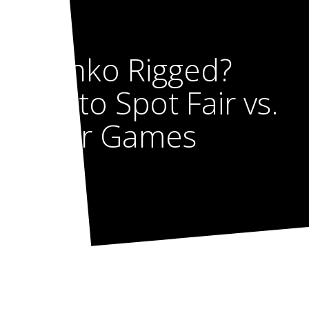
Is Plinko Rigged?
How to Spot Fair vs.
Unfair Games