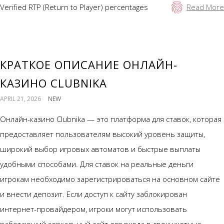
Verified RTP (Return to Player) percentages
Read More
КРАТКОЕ ОПИСАНИЕ ОНЛАЙН-
КАЗИНО CLUBNIKA
APRIL 21, 2026
NEW
Онлайн-казино Clubnika — это платформа для ставок, которая
предоставляет пользователям высокий уровень защиты,
широкий выбор игровых автоматов и быстрые выплаты
удобными способами. Для ставок на реальные деньги
игрокам необходимо зарегистрироваться на основном сайте
и внести депозит. Если доступ к сайту заблокирован
интернет-провайдером, игроки могут использовать