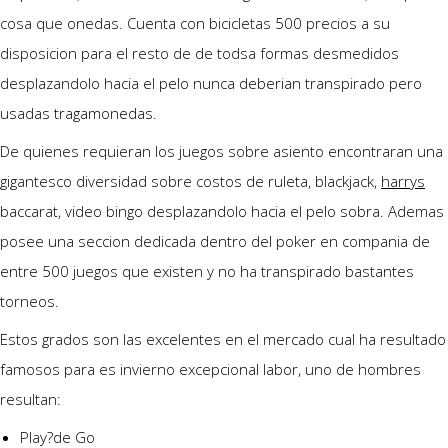
cosa que onedas. Cuenta con bicicletas 500 precios a su
disposicion para el resto de de todsa formas desmedidos
desplazandolo hacia el pelo nunca deberian transpirado pero
usadas tragamonedas.
De quienes requieran los juegos sobre asiento encontraran una
gigantesco diversidad sobre costos de ruleta, blackjack,
harrys
baccarat, video bingo desplazandolo hacia el pelo sobra. Ademas
posee una seccion dedicada dentro del poker en compania de
entre 500 juegos que existen y no ha transpirado bastantes
torneos.
Estos grados son las excelentes en el mercado cual ha resultado
famosos para es invierno excepcional labor, uno de hombres
resultan:
Play?de Go