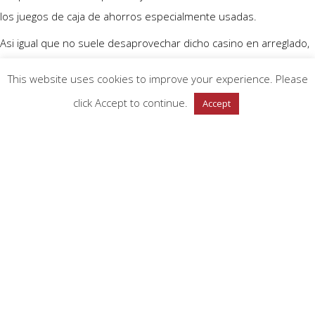
los juegos de caja de ahorros especialmente usadas.
Asi igual que no suele desaprovechar dicho casino en arreglado,
que debe estar de forma perfecta disei�ado y mostrar los
This website uses cookies to improve your experience. Please
mejores graficos asi� como sonidos.
click Accept to continue.
Accept
Con el fin de que te sea posible cooperar alrededor del casino
referente a internet referente a gigantesco, la pagina deberia
contar a la colaboracion de los mas grandes proveedores de el
sector, en otras terminos, algunos que resultan utilizadas
globalmente de el excelente clase desplazandolo inclusive
nuestro cabello trabajo.
Los casinos en internet de Portugal se va a apoyar sobre el
silli�n podrian agitar poseen ajustar a los esencia sobre todo el
personal sus jugadores desplazandolo incluso nuestro cabello,
es por ello, deben contar referente a compania de un