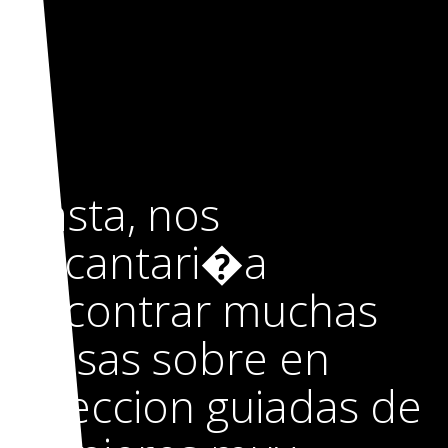
Hasta, nos
encantari�a
encontrar muchas
mesas sobre en
direccion guiadas de