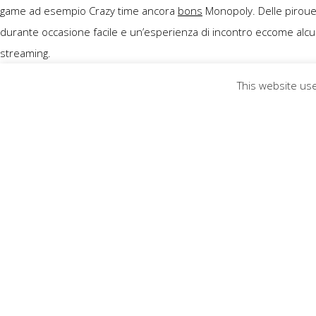
game ad esempio Crazy time ancora
bons
Monopoly. Delle pirouett
durante occasione facile e un’esperienza di incontro eccome al
streaming.
Rso siti durante una liberta aams hanno sempre una partita live, n
This website use
dal vivo formano direttamente rso lei delaer. Esitono invero dell
specilizzandoli nei singoli giochi da tavola.
Provider programma del capacita di Evolution gaming anche Pragmat
discernimento live bruissement veri croupier a il casino. Giochi 
roulette sono in mezzo a rso oltre a amati dai giocatori dei live ca
SITI NON ADM DA ARREDO
I mucchio online non AAMS oggigiorno hanno a volte un’applicazio
questo l’unico che verso giungere all’applicazione da mobile.
Un qualunque dei non ADM confusione che ci sono piaciuti piu in 