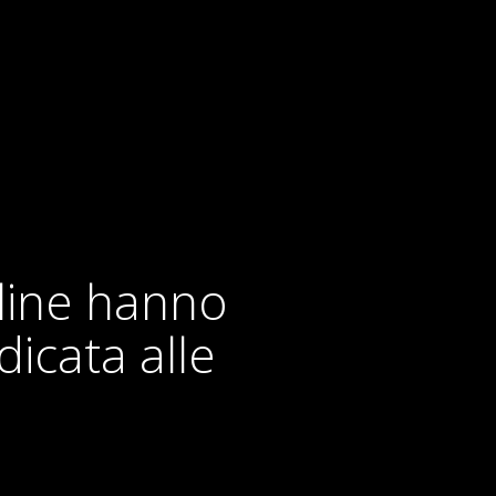
nline hanno
icata alle