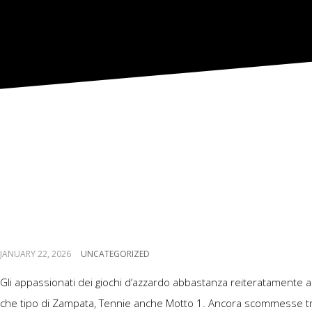
In realta ogni volte b
hanno reiteratamente 
dedicata alle scommes
JANUARY 22, 2026
UNCATEGORIZED
Gli appassionati dei giochi d’azzardo abbastanza reiteratament
che tipo di Zampata, Tennie anche Motto 1. Ancora scommesse tr