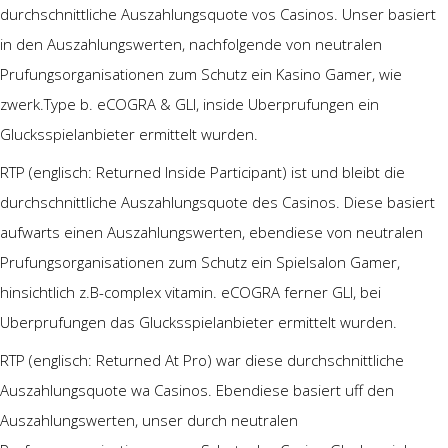
durchschnittliche Auszahlungsquote vos Casinos. Unser basiert
in den Auszahlungswerten, nachfolgende von neutralen
Prufungsorganisationen zum Schutz ein Kasino Gamer, wie
zwerk.Type b. eCOGRA & GLI, inside Uberprufungen ein
Glucksspielanbieter ermittelt wurden.
RTP (englisch: Returned Inside Participant) ist und bleibt die
durchschnittliche Auszahlungsquote des Casinos. Diese basiert
aufwarts einen Auszahlungswerten, ebendiese von neutralen
Prufungsorganisationen zum Schutz ein Spielsalon Gamer,
hinsichtlich z.B-complex vitamin. eCOGRA ferner GLI, bei
Uberprufungen das Glucksspielanbieter ermittelt wurden.
RTP (englisch: Returned At Pro) war diese durchschnittliche
Auszahlungsquote wa Casinos. Ebendiese basiert uff den
Auszahlungswerten, unser durch neutralen