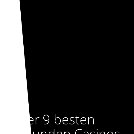
Unser 9 besten
Verbunden Casinos