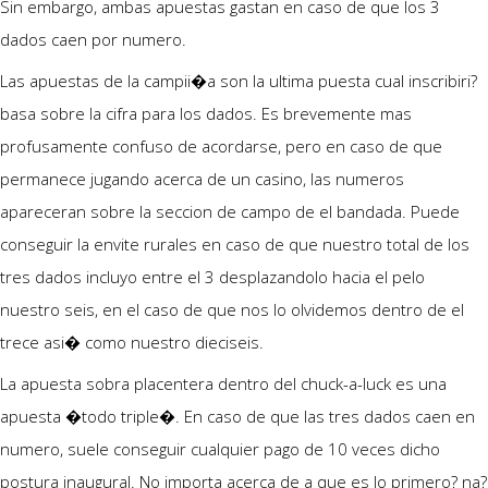
Sin embargo, ambas apuestas gastan en caso de que los 3
dados caen por numero.
Las apuestas de la campii�a son la ultima puesta cual inscribiri?
basa sobre la cifra para los dados. Es brevemente mas
profusamente confuso de acordarse, pero en caso de que
permanece jugando acerca de un casino, las numeros
apareceran sobre la seccion de campo de el bandada. Puede
conseguir la envite rurales en caso de que nuestro total de los
tres dados incluyo entre el 3 desplazandolo hacia el pelo
nuestro seis, en el caso de que nos lo olvidemos dentro de el
trece asi� como nuestro dieciseis.
La apuesta sobra placentera dentro del chuck-a-luck es una
apuesta �todo triple�. En caso de que las tres dados caen en
numero, suele conseguir cualquier pago de 10 veces dicho
postura inaugural. No importa acerca de a que es lo primero? na?