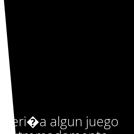
Seri�a algun juego