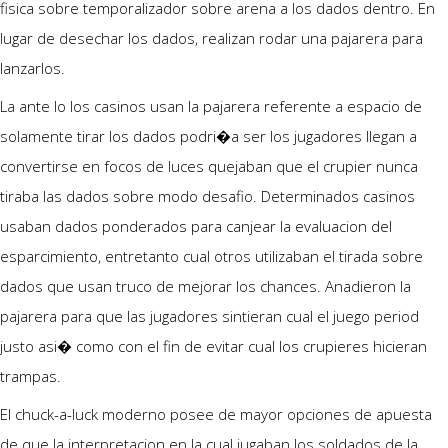
fisica sobre temporalizador sobre arena a los dados dentro. En
lugar de desechar los dados, realizan rodar una pajarera para
lanzarlos.
La ante lo los casinos usan la pajarera referente a espacio de
solamente tirar los dados podri�a ser los jugadores llegan a
convertirse en focos de luces quejaban que el crupier nunca
tiraba las dados sobre modo desafio. Determinados casinos
usaban dados ponderados para canjear la evaluacion del
esparcimiento, entretanto cual otros utilizaban el tirada sobre
dados que usan truco de mejorar los chances. Anadieron la
pajarera para que las jugadores sintieran cual el juego period
justo asi� como con el fin de evitar cual los crupieres hicieran
trampas.
El chuck-a-luck moderno posee de mayor opciones de apuesta
de que la interpretacion en la cual jugaban los soldados de la