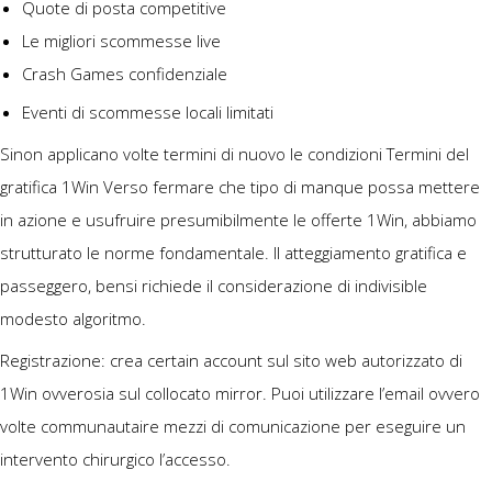
Quote di posta competitive
Le migliori scommesse live
Crash Games confidenziale
Eventi di scommesse locali limitati
Sinon applicano volte termini di nuovo le condizioni Termini del
gratifica 1Win Verso fermare che tipo di manque possa mettere
in azione e usufruire presumibilmente le offerte 1Win, abbiamo
strutturato le norme fondamentale. Il atteggiamento gratifica e
passeggero, bensi richiede il considerazione di indivisible
modesto algoritmo.
Registrazione: crea certain account sul sito web autorizzato di
1Win ovverosia sul collocato mirror. Puoi utilizzare l’email ovvero
volte communautaire mezzi di comunicazione per eseguire un
intervento chirurgico l’accesso.