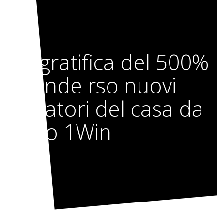
Un gratifica del 500%
attende rso nuovi
giocatori del casa da
gioco 1Win