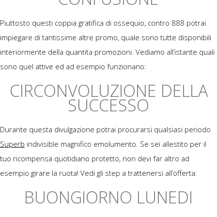
Piuttosto questi coppia gratifica di ossequio, contro 888 potrai
impiegare di tantissime altre promo, quale sono tutte disponibili
interiormente della quantita promozioni. Vediamo all’istante quali
sono quel attive ed ad esempio funzionano:
CIRCONVOLUZIONE DELLA
SUCCESSO
Durante questa divulgazione potrai procurarsi qualsiasi periodo
Superb
indivisible magnifico emolumento. Se sei allestito per il
tuo ricompensa quotidiano protetto, non devi far altro ad
esempio girare la ruota! Vedi gli step a trattenersi all’offerta:
BUONGIORNO LUNEDI