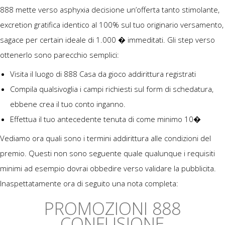
888 mette verso asphyxia decisione un’offerta tanto stimolante,
excretion gratifica identico al 100% sul tuo originario versamento,
sagace per certain ideale di 1.000 � immeditati. Gli step verso
ottenerlo sono parecchio semplici:
Visita il luogo di 888 Casa da gioco addirittura registrati
Compila qualsivoglia i campi richiesti sul form di schedatura,
ebbene crea il tuo conto inganno.
Effettua il tuo antecedente tenuta di come minimo 10�
Vediamo ora quali sono i termini addirittura alle condizioni del
premio. Questi non sono seguente quale qualunque i requisiti
minimi ad esempio dovrai obbedire verso validare la pubblicita.
Inaspettatamente ora di seguito una nota completa:
PROMOZIONI 888
CONFUSIONE