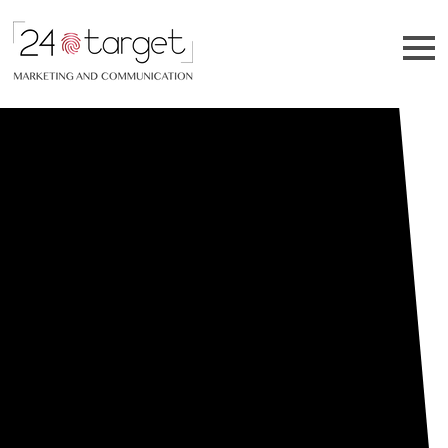
24TARGET & MARKETING
Passion for digital crafted solutions
COMMUNICATION
MENU