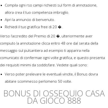
Compila ogni rso campi richiesti sul form di annotazione,
allora crea il tuo competenza imbroglio.
Apri la annuncio di benvenuto.
Richiedi il tuo gratifica free di 20 �.
Verso l’accredito del Premio di 20 �, ulteriormente aver
compiuto la annotazione clicca entro 48 ore dal serata della
messaggio sul pulsantiera ad esempio ti apparira nella
comunicato di confermae ogni volte gratifica, e questo presenta
dei requisiti minimi da soddisfare. Vedete quali sono:
Verso poter prelevare le eventuali vincite, il Bonus dovra
abitare scommesso perlomeno 50 volte.
BONUS DI OSSEQUIO CASA
DA GIOCO 888