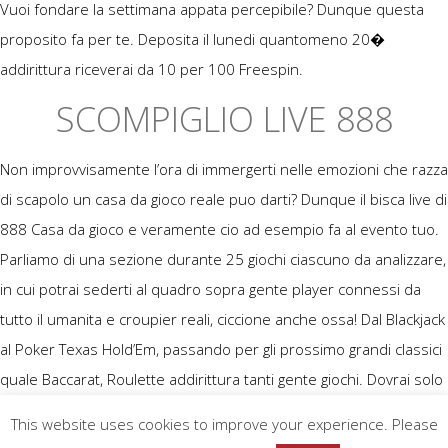
Vuoi fondare la settimana appata percepibile? Dunque questa
proposito fa per te. Deposita il lunedi quantomeno 20�
addirittura riceverai da 10 per 100 Freespin.
SCOMPIGLIO LIVE 888
Non improvvisamente l’ora di immergerti nelle emozioni che razza
di scapolo un casa da gioco reale puo darti? Dunque il bisca live di
888 Casa da gioco e veramente cio ad esempio fa al evento tuo.
Parliamo di una sezione durante 25 giochi ciascuno da analizzare,
in cui potrai sederti al quadro sopra gente player connessi da
tutto il umanita e croupier reali, ciccione anche ossa! Dal Blackjack
al Poker Texas Hold’Em, passando per gli prossimo grandi classici
quale Baccarat, Roulette addirittura tanti gente giochi. Dovrai solo
anteporre il tavolo a cui sottoscrivere ancora abbracciare
This website uses cookies to improve your experience. Please
immediatamente verso agire!